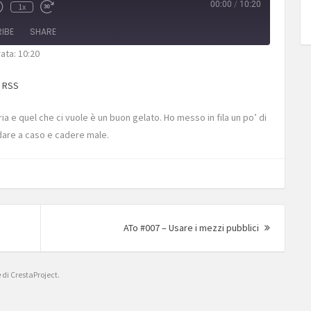
00:00
/
10:20
1x
IBE
SHARE
ata: 10:20
ogle Podcasts
RSS
|
RSS
ia e quel che ci vuole è un buon gelato. Ho messo in fila un po’ di
dare a caso e cadere male.
Articolo
ATo #007 – Usare i mezzi pubblici
successiv
e
di CrestaProject.