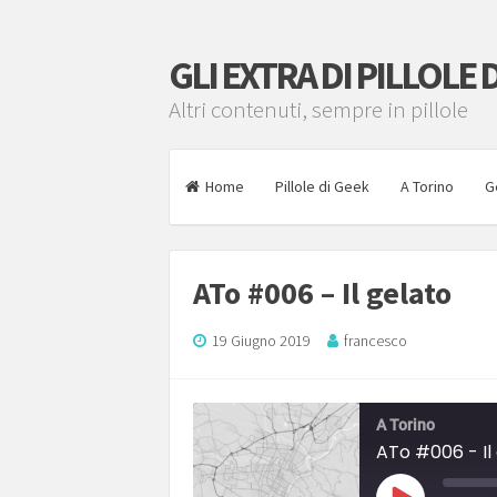
GLI EXTRA DI PILLOLE D
Altri contenuti, sempre in pillole
Home
Pillole di Geek
A Torino
G
ATo #006 – Il gelato
19 Giugno 2019
francesco
A Torino
ATo #006 - Il