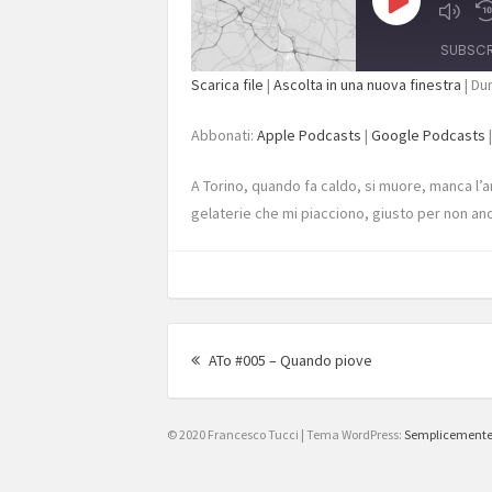
Play
Episode
SUBSCR
Scarica file
|
Ascolta in una nuova finestra
|
Dur
SHARE
Apple Podcasts
Go
Abbonati:
Apple Podcasts
|
Google Podcasts
RSS FEED
LINK
A Torino, quando fa caldo, si muore, manca l’ar
EMBED
gelaterie che mi piacciono, giusto per non an
Navigazione
Articolo
articolo
ATo #005 – Quando piove
precedente:
© 2020 Francesco Tucci
|
Tema WordPress:
Semplicement