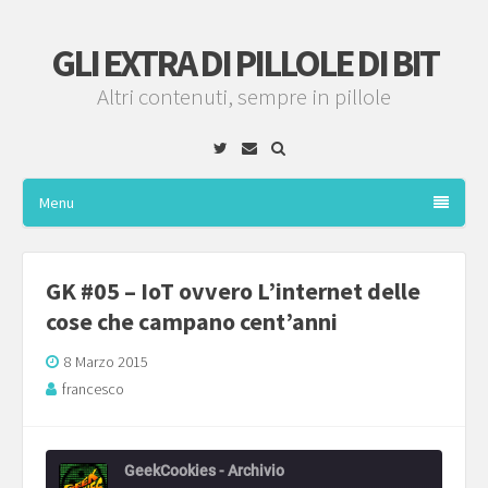
GLI EXTRA DI PILLOLE DI BIT
Altri contenuti, sempre in pillole
Twitter
Email
Menu
GK #05 – IoT ovvero L’internet delle
cose che campano cent’anni
8 Marzo 2015
francesco
GeekCookies - Archivio