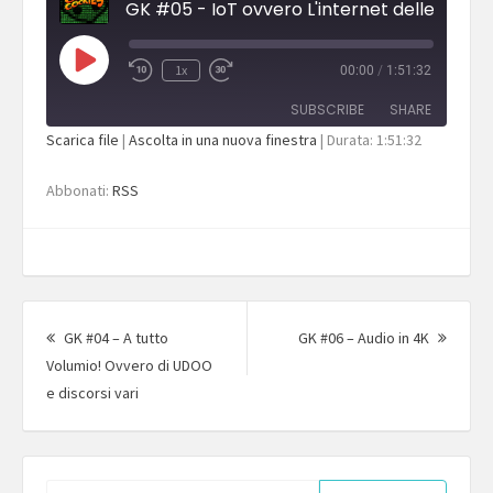
Play
1x
00:00
/
1:51:32
Episode
SUBSCRIBE
SHARE
Scarica file
|
Ascolta in una nuova finestra
|
Durata: 1:51:32
SHARE
RSS
Abbonati:
RSS
RSS FEED
LINK
EMBED
Navigazione
articolo
Articol
GK #04 – A tutto
GK #06 – Audio in 4K
succes
Volumio! Ovvero di UDOO
Articolo
e discorsi vari
precedente:
Ricerca