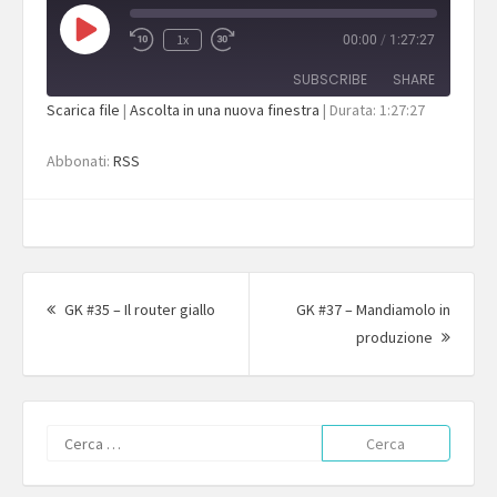
Play
1x
00:00
/
1:27:27
Episode
SUBSCRIBE
SHARE
Scarica file
|
Ascolta in una nuova finestra
|
Durata: 1:27:27
SHARE
RSS
Abbonati:
RSS
RSS FEED
LINK
EMBED
Navigazione
articolo
Articolo
GK #35 – Il router giallo
GK #37 – Mandiamolo in
precedente:
Articol
produzione
succes
Ricerca
per: