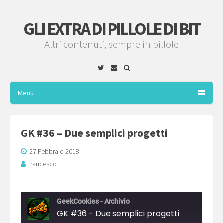
GLI EXTRA DI PILLOLE DI BIT
Altri contenuti, sempre in pillole
Twitter
Email
Menu
GK #36 – Due semplici progetti
27 Febbraio 2018
francesco
GeekCookies - Archivio
GK #36 - Due semplici progetti