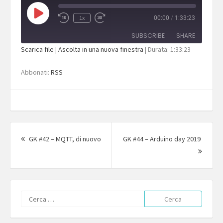
Play
1x
00:00
/
1:33:23
Episode
SUBSCRIBE
SHARE
Scarica file
|
Ascolta in una nuova finestra
|
Durata: 1:33:23
SHARE
RSS
Abbonati:
RSS
RSS FEED
LINK
EMBED
Navigazione
articolo
Articolo
GK #42 – MQTT, di nuovo
GK #44 – Arduino day 2019
precedente:
Articol
succes
Ricerca
per: