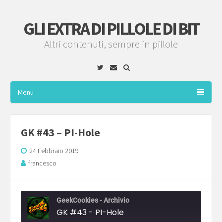
GLI EXTRA DI PILLOLE DI BIT
Altri contenuti, sempre in pillole
Twitter
Email
Menu
GK #43 – PI-Hole
24 Febbraio 2019
francesco
GeekCookies - Archivio
GK #43 - PI-Hole