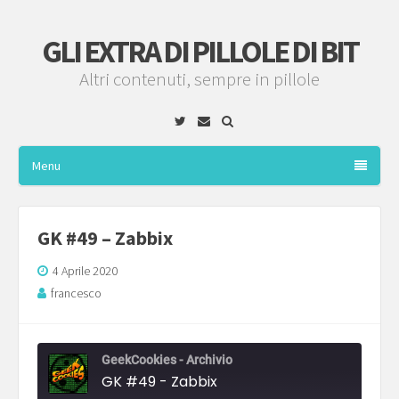
GLI EXTRA DI PILLOLE DI BIT
Altri contenuti, sempre in pillole
Twitter
Email
Menu
GK #49 – Zabbix
4 Aprile 2020
francesco
GeekCookies - Archivio
GK #49 - Zabbix