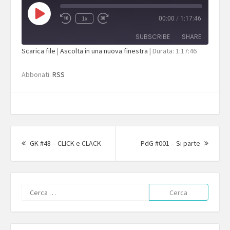
Play
1x
00:00
/
1:17:46
Episode
SUBSCRIBE
SHARE
Scarica file
|
Ascolta in una nuova finestra
|
Durata: 1:17:46
SHARE
RSS
Abbonati:
RSS
RSS FEED
LINK
EMBED
Navigazione
articolo
Articolo
Articol
GK #48 – CLICK e CLACK
PdG #001 – Si parte
precedente:
succes
Ricerca
per: