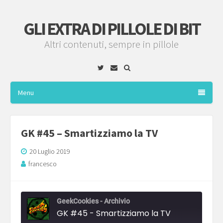
GLI EXTRA DI PILLOLE DI BIT
Altri contenuti, sempre in pillole
Twitter
Email
Menu
GK #45 – Smartizziamo la TV
20 Luglio 2019
francesco
GeekCookies - Archivio
GK #45 - Smartizziamo la TV