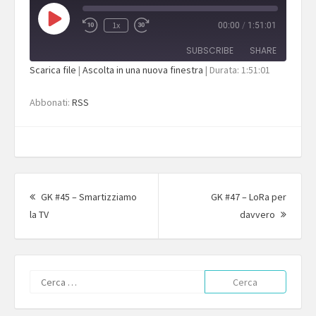
Play
1x
00:00
/
1:51:01
Episode
SUBSCRIBE
SHARE
Scarica file
|
Ascolta in una nuova finestra
|
Durata: 1:51:01
SHARE
RSS
Abbonati:
RSS
RSS FEED
LINK
EMBED
Navigazione
articolo
GK #45 – Smartizziamo
GK #47 – LoRa per
Articolo
Articol
la TV
davvero
precedente:
succes
Ricerca
per: